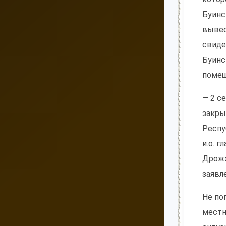
Буинс
вывес
свиде
Буинс
помещ
— 2 с
закры
Респу
и.о. 
Дрожж
заявл
Не по
местн