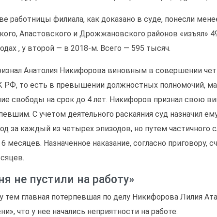
ве работницы филиала, как доказано в суде, понесли мене
кого, Апастовского и Дрожжановского районов «изъял» 49
одах , у второй — в 2018-м. Всего — 595 тысяч.
ризнал Анатолия Никифорова виновным в совершении четы
К РФ, то есть в превышении должностных полномочий, м
ие свободы на срок до 4 лет. Никифоров признал свою в
певшим. С учетом деятельного раскаяния суд назначил ем
год за каждый из четырех эпизодов, но путем частичного 
и 6 месяцев. Назначенное наказание, согласно приговору,
есяцев.
ня не пустили на работу»
 тем главная потерпевшая по делу Никифорова Лилия Ата
ни», что у нее начались неприятности на работе: