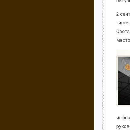
ситуа
2 сен
гигие
Светл
место
инфор
руков