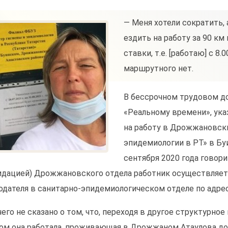
— Меня хотели сократить, 
ездить на работу за 90 км в
ставки, т.е. [работаю] с 8.
маршрутного нет.
В бессрочном трудовом д
«Реальному времени», указ
на работу в Дрожжановск
эпидемиологии в РТ» в Буи
сентября 2020 года говори
идацией) Дрожжановского отдела работник осуществляет
одателя в санитарно-эпидемиологическом отделе по адресу 
чего не сказано о том, что, переходя в другое структурное
ом она работала, проживающая в Дрожжаном Атаулова дол