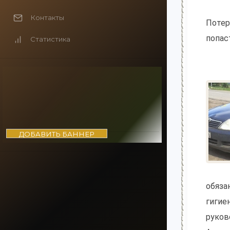
Контакты
Потер
попас
Статистика
ДОБАВИТЬ БАННЕР
обяза
гигие
руков