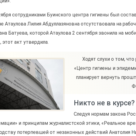
ции».
тября сотрудниками Буинского центра гигиены был состав
не Атаулова Лилия Абдуллазяновна отсутствовала на рабо
ана Батуева, которой Атаулова 2 сентября звонила на моб
, этот акт утвердила.
Ходят слухи о том, чт
«Центр гигиены и эпидеми
планирует вернуть прошт
Ф
Никто не в курсе?
Следуя нормам закона Ро
мации» и принципам журналистской этики, «Реальное вре
одству потерпевшей от незаконных действий Анатолия Н