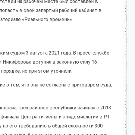
сутствии на рабочем месте был составлен в
попасть в свой запертый рабочий кабинет в
атериале «Реального времени».
м судом 3 августа 2021 года. В пресс-службе
и Никифорова вступил в законную силу 16
 порядке, но при этом уточнили:
е о том, что она не согласна с приговором суда,
нврача трех районов республики начиная с 2013
м филиала Центра гигиены и эпидемиологии в РТ
 по его требованию в общей сложности 300
й премии. А делала она это, по ее словам, под