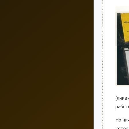
(ликв
работ
Но ни
котор