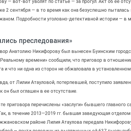
ову — вот-вот уволят по статье — за прогул. Акт об ее от
ке 2 сентября — в то время как она безуспешно пыталась 
аном. Подробности уголовно-детективной истории — в м
ялись преследования»
вор Анатолию Никифорову был вынесен Буинским городски
«Реальному времени» сообщили, что приговор в отношени
та и что ни одна из сторон не обжаловала в установленном
вда, от Лилии Атауловой, потерпевшей, поступило заявлени
ак он был оглашен в ее отсутствие.
сте приговора перечислены «заслуги» бывшего главного са
 Так, в течение 2013—2019 гг. бывшая заведующая отдело
жжановском районе Лилия Атаулова передала Никифорову
рублей — почти половину из выплаченных ей 637 тысяч рубле