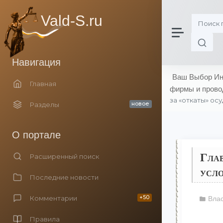
Vald-S.ru
Навигация
Ваш Выбор Инн
Главная
фирмы и прово
за «откаты» осу
Разделы
новое
О портале
Глав
Расширенный поиск
усло
Последние новости
Комментарии
+50
Влас
Правила