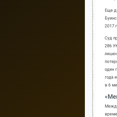
Еще д
Буинс
2017 г
Суд п
286 У
лишен
потер
один 
года 
в 6 м
«Ме
Между
време