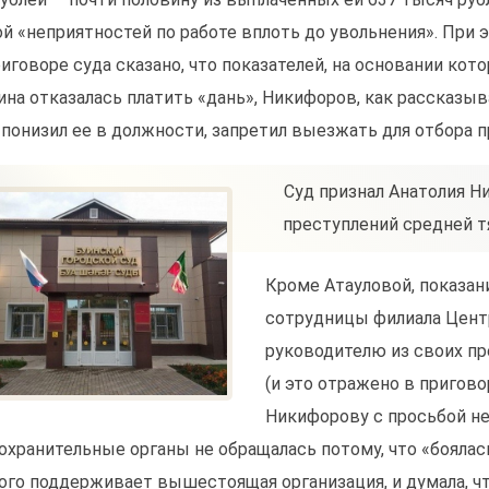
ой «неприятностей по работе вплоть до увольнения». При
риговоре суда сказано, что показателей, на основании кото
на отказалась платить «дань», Никифоров, как рассказыв
, понизил ее в должности, запретил выезжать для отбора п
Суд признал Анатолия 
преступлений средней тяж
Кроме Атауловой, показани
сотрудницы филиала Центр
руководителю из своих пр
(и это отражено в пригово
Никифорову с просьбой не 
охранительные органы не обращалась потому, что «боялас
ого поддерживает вышестоящая организация, и думала, чт