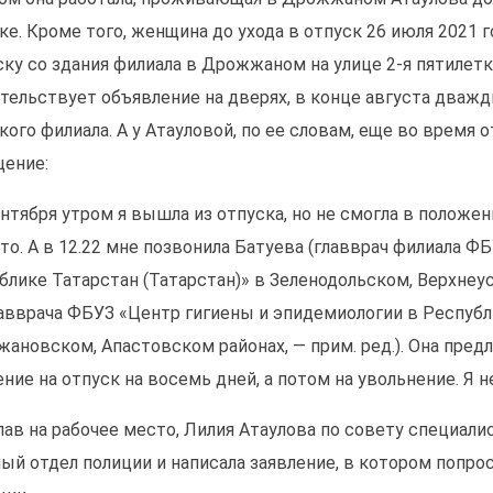
ке. Кроме того, женщина до ухода в отпуск 26 июля 2021
ку со здания филиала в Дрожжаном на улице 2-я пятилетка
тельствует объявление на дверях, в конце августа дваж
кого филиала. А у Атауловой, по ее словам, еще во время 
ение:
ентября утром я вышла из отпуска, но не смогла в положе
то. А в 12.22 мне позвонила Батуева (главврач филиала Ф
блике Татарстан (Татарстан)» в Зеленодольском, Верхнеу
главврача ФБУЗ «Центр гигиены и эпидемиологии в Республ
ановском, Апастовском районах, — прим. ред.). Она пред
ение на отпуск на восемь дней, а потом на увольнение. Я н
пав на рабочее место, Лилия Атаулова по совету специал
ый отдел полиции и написала заявление, в котором попро