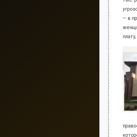
угроз
— в п
женщи
плату
право
котор