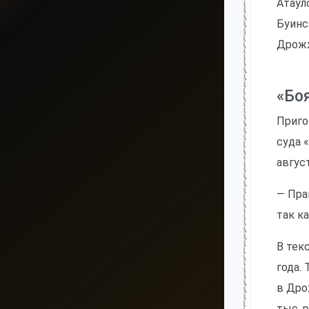
Атаул
Буинс
Дрожж
«Бо
Приго
суда 
авгус
— Пра
так к
В тек
года.
в Дро
тыс. 