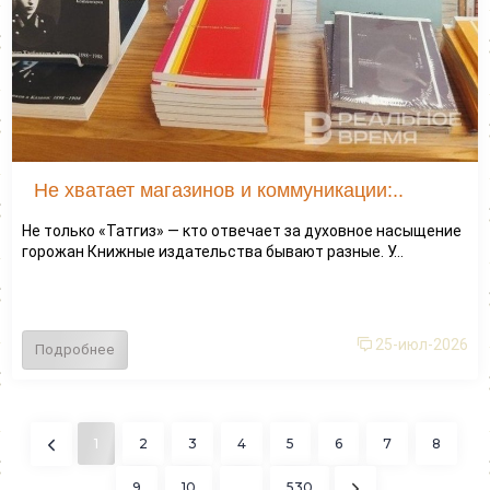
Не хватает магазинов и коммуникации:..
Не только «Татгиз» — кто отвечает за духовное насыщение
горожан Книжные издательства бывают разные. У...
25-июл-2026
Подробнее
1
2
3
4
5
6
7
8
9
10
...
530