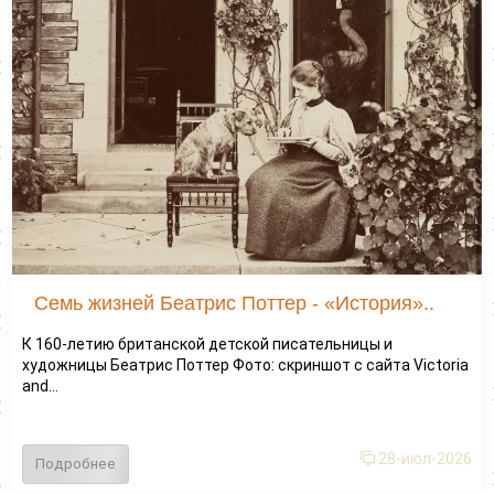
Семь жизней Беатрис Поттер - «История»..
К 160-летию британской детской писательницы и
художницы Беатрис Поттер Фото: скриншот с сайта Victoria
and...
28-июл-2026
Подробнее