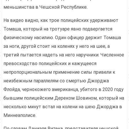
меньшинства в Чешской Республике.
На видео видно, как трое полицейских удерживают
Томаша, который на тротуаре явно подвергается
физическому насилию. Один офицер держит Томаша
за ноги, другой стоит на коленях у него на шее, а
третий пытается надеть на него наручники. Численное
превосходство полицейских и кажущееся
непропорциональным применение силы привели к
неизбежным параллелям со смертью Джорджа
Флойда, чернокожего американца, убитого в 2020 году
бывшим полицейским Дереком Шовином, который на
несколько минут встал на колени на шею Джорджа в
Миннеаполисе.
По словам Даниэля Витека, представителя чешской