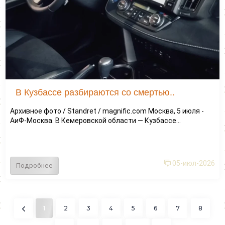
В Кузбассе разбираются со смертью..
Архивное фото / Standret / magnific.com Москва, 5 июля -
АиФ-Москва. В Кемеровской области — Кузбассе...
05-июл-2026
Подробнее
1
2
3
4
5
6
7
8