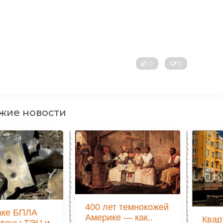
0
0
жие новости
400 лет темнокожей
аке БПЛА
Америке — как..
Квар