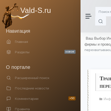
Vald-S.ru
Навигация
Ваш Выбор Инн
Главная
фирмы и прово
перехватывающ
Разделы
новое
О портале
Тран
Расширенный поиск
пере
Последние новости
Комментарии
+50
Инф
Правила