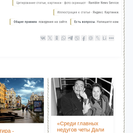
Цитирование статьи, картинки - фото скриншот -
Rambler News Service.
Иллюстрация к статье -
Яндекс. Картинки.
Общие правила
поведения на сайте.
Есть вопросы.
Напишите нам.
«Среди главных
недугов четы Дали
тира -