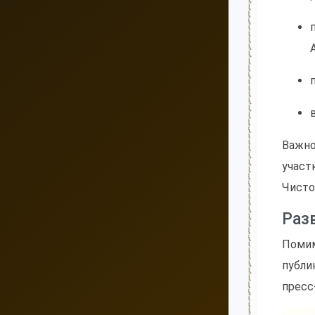
Важно
участ
Чисто
Раз
Помим
публи
пресс