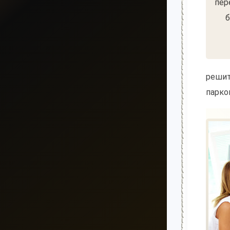
большая нищета — глупость. Из всех страхов
самый пугающий — самолюбование.
-- Лучшее, что можно сделать с хорошим советом,
это пропустить его мимо ушей. Он никогда не
бывает полезен никому, кроме того, кто его дал.
-- Люблю давать советы и очень не люблю, когда
их дают мне.
решит
парко