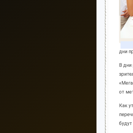
дни п
В дни
зрите
«Мега
от ме
Как у
переч
будут