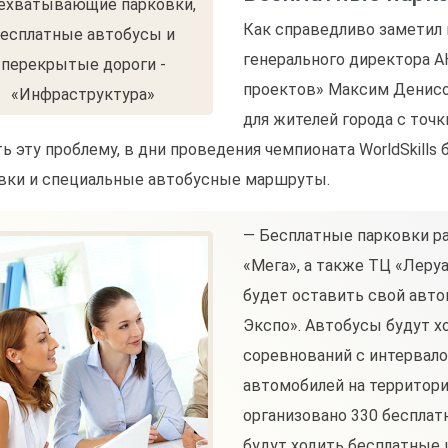
Как справедливо заметил
генерального директора 
проектов» Максим Денисо
для жителей города с точ
ь эту проблему, в дни проведения чемпионата WorldSkill
вки и специальные автобусные маршруты.
— Бесплатные парковки ра
«Мега», а также ТЦ «Леру
будет оставить свой авто
Экспо». Автобусы будут х
соревнований с интервалом
автомобилей на территори
организовано 330 бесплат
будут ходить бесплатные 