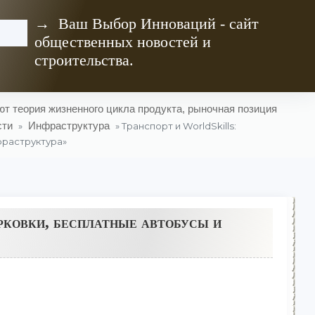
→ Ваш Выбор Инноваций - сайт
общественных новостей и
строительства.
т теория жизненного цикла продукта, рыночная позиция
сти
Инфраструктура
»
» Транспорт и WorldSkills:
фраструктура»
рковки, бесплатные автобусы и