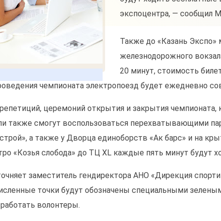
экспоцентра, — сообщил 
Также до «Казань Экспо» 
железнодорожного вокзала
20 минут, стоимость билет
роведения чемпионата электропоезд будет ежедневно со
 репетиций, церемоний открытия и закрытия чемпионата, 
ли также смогут воспользоваться перехватывающими пар
строй», а также у Дворца единоборств «Ак барс» и на кр
тро «Козья слобода» до ТЦ XL каждые пять минут будут 
точняет заместитель гендиректора АНО «Дирекция спорти
исленные точки будут обозначены специальными зеленым
 работать волонтеры.