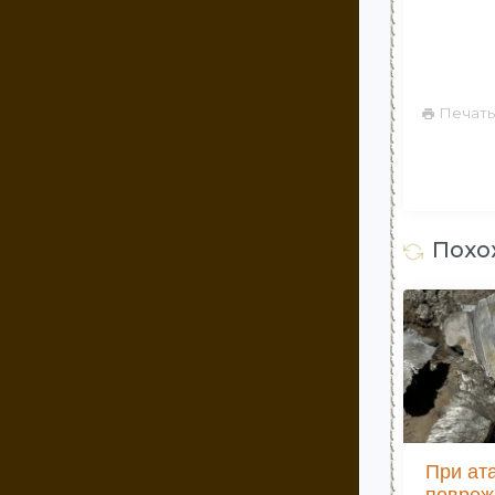
Печать
Похо
При ат