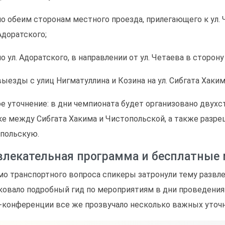
по обеим сторонам местного проезда, прилегающего к ул. 
Адоратского;
по ул. Адоратского, в направлении от ул. Четаева в сторон
выезды с улиц Нигматуллина и Козина на ул. Сибгата Хаким
е уточнение: в дни чемпионата будет организовано двухст
ке между Сибгата Хакима и Чистопольской, а также разре
польскую.
влекательная программа и бесплатные
о транспортного вопроса спикеры затронули тему развл
ковало подробный гид по мероприятиям в дни проведения 
-конференции все же прозвучало несколько важных уточн