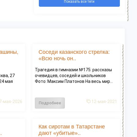
Показать все теги
машины,
Соседи казанского стрелка:
«Всю ночь он..
Трагедия в гимназии №175: рассказы
ква, 27
очевидцев, соседей и школьников
 24 мая
Фото: Максим Платонов На весь мир...
7-мая-2026
12-мая-2021
Подробнее
Как сиротам в Татарстане
.
дают «убитые»..