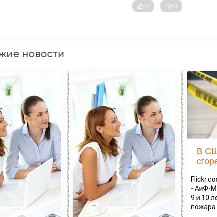
0
0
жие новости
В СШ
сгор
Flickr.
- АиФ-М
9 и 10 
пожара 