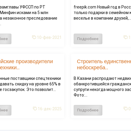
замглавы УФССП по РТ
freepik.com Новый год в Рос
 Минфин исками на 5 млн
только подарки в семейном к
за незаконное преследование
веселье в компании друзей,..
.
10-фев-2021
1
бнее
Подробнее
ийские производители
Строитель единствен
ехники..
небоскреба..
нные поставщики спецтехники
В Казани распродают недв
давать скидку на уровне 65% в
обанкротившейся гражданс
 госзакупок. Это позволит...
супруги некогда мощного з
Фото:...
16-дек-2025
0
бнее
Подробнее