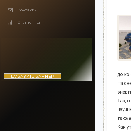
Контакты
Статистика
до ко
ДОБАВИТЬ БАННЕР
На сн
энерг
Так, 
научн
также
Как у