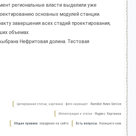
мент региональные власти выделили уже
роектированию основных модулей станции.
факту завершения всех стадий проектирования,
ших объемах.
 выбрана Нефритовая долина. Тестовая
Цитирование статьи, картинки - фото скриншот -
Rambler News Service.
Иллюстрация к статье -
Яндекс. Картинки.
Общие правила
поведения на сайте.
Есть вопросы.
Напишите нам.