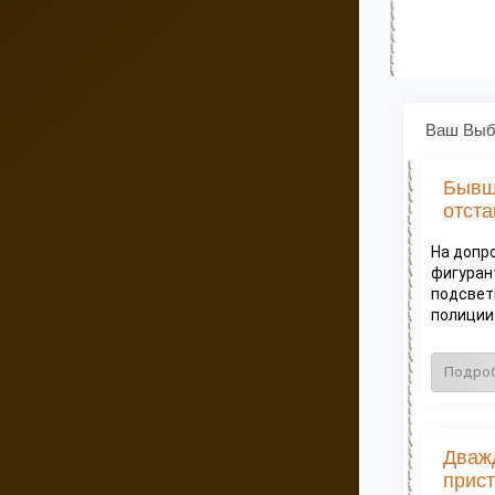
Ваш Выб
Бывш
отста
На допр
фигуран
подсвет
полиции и
Подро
Дваж
прист