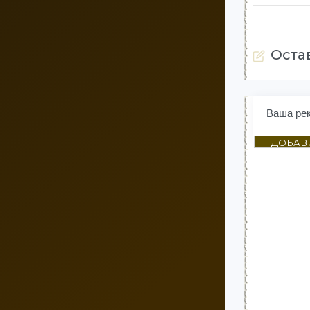
Оста
Ваша ре
ДОБАВ