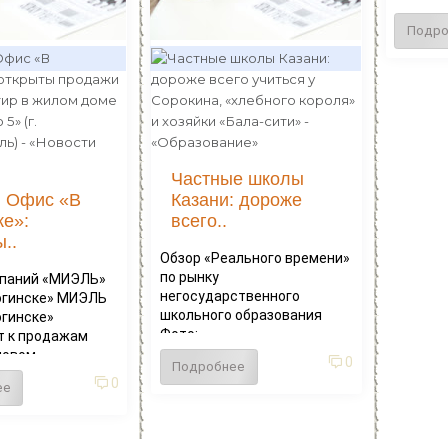
Подро
Частные школы
 Офис «В
Казани: дороже
ке»:
всего..
..
Обзор «Реального времени»
по рынку
мпаний «МИЭЛЬ»
негосударственного
огинске» МИЭЛЬ
школьного образования
огинске»
Фото:...
т к продажам
овом,...
0
Подробнее
0
ее