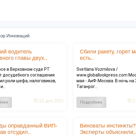
ор Инноваций
ий водитель
Сбили ракету, горят 
вного главы двух..
есть..
осе в Верховном суде РТ
Svetlana Vozmilova /
т досудебного соглашения
www.globallookpress.com Мос
ил роли шефа, налоговиков,
мая - АиФ-Москва. В ночь на
...
Таганрог...
22-дек-2021
2
бнее
Подробнее
ды оправданный ВИП-
Виноваты инстинкты?
ав отсудил..
Эксперты объяснили,.