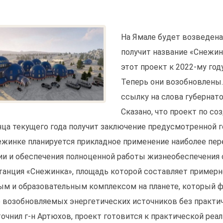
На Ямале будет возведена
получит название «Снежин
этот проект к 2022-му го
Теперь они возобновлены. 
ссылку на слова губернат
Сказано, что проект по с
нца текущего года получит заключение предусмотренной 
ежинке планируется прикладное применение наиболее пе
ии и обеспечения полноценной работы жизнеобеспечения 
станция «Снежинка», площадь которой составляет примерн
ым и образовательным комплексом на планете, который фу
 возобновляемых энергетических источников без практич
точнил г-н Артюхов, проект готовится к практической ре