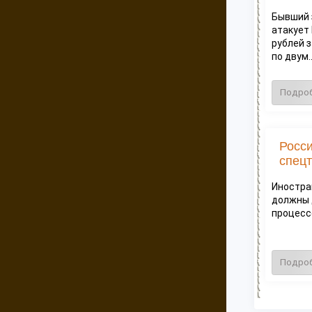
Бывший 
атакует
рублей 
по двум..
Подро
Росс
спецт
Иностра
должны 
процессе
Подро