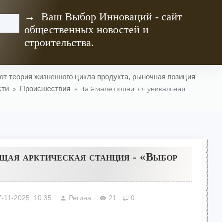
→ Ваш Выбор Инноваций - сайт
общественных новостей и
строительства.
т теория жизненного цикла продукта, рыночная позиция
сти
Происшествия
»
» На Ямале появится уникальная
щая арктическая станция - «Выбор
7-11-2025, 10:35
Регина
21
0