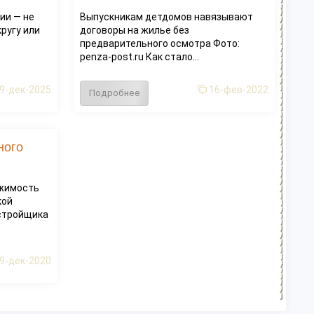
сии — не
Выпускникам детдомов навязывают
ругу или
договоры на жилье без
.
предварительного осмотра Фото:
penza-post.ru Как стало...
9-дек-2025
16-фев-2022
Подробнее
ного
ижимость
кой
астройщика
9-дек-2020