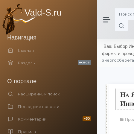
Vald-S.ru
Навигация
Ваш Выбор Инн
Главная
фирмы и прово
энергосберега
Разделы
новое
О портале
На Я
Расширенный поиск
Инн
Последние новости
Комментарии
+50
Прои
Правила