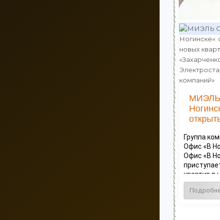
МИЭЛЬ
Ногинс
открыты
Группа ко
Офис «В Н
Офис «В Н
приступае
квартир в н
Подробн