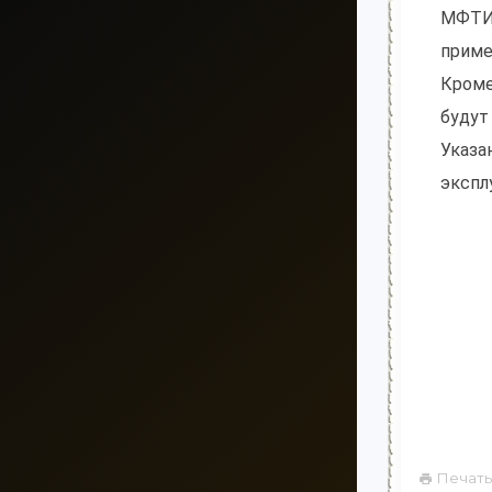
МФТИ 
приме
Кроме
будут
Указа
экспл
Печать