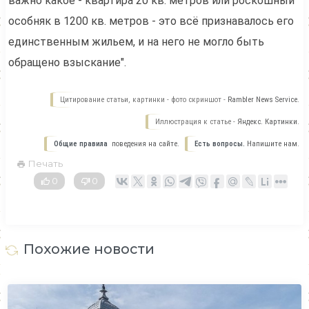
важно какое - квартира 20 кв. метров или роскошный
особняк в 1200 кв. метров - это всё признавалось его
единственным жильем, и на него не могло быть
обращено взыскание".
Цитирование статьи, картинки - фото скриншот -
Rambler News Service.
Иллюстрация к статье -
Яндекс. Картинки.
Общие правила
поведения на сайте.
Есть вопросы.
Напишите нам.
Печать
0
0
Похожие новости