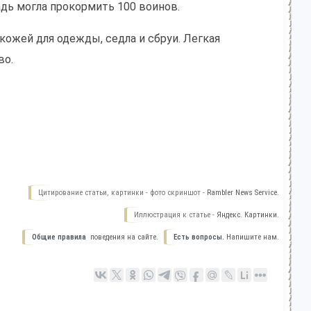
дь могла прокормить 100 воинов.
кожей для одежды, седла и сбруи. Легкая
во.
Цитирование статьи, картинки - фото скриншот -
Rambler News Service.
Иллюстрация к статье -
Яндекс. Картинки.
Общие правила
поведения на сайте.
Есть вопросы.
Напишите нам.