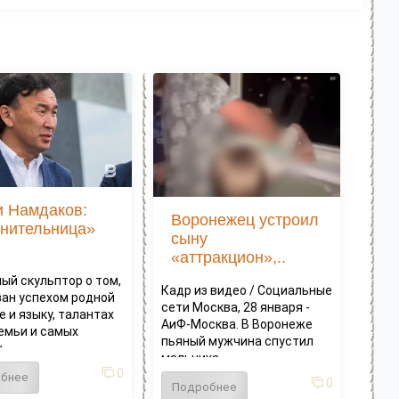
 Намдаков:
Воронежец устроил
нительница»
сыну
.
«аттракцион»,..
ый скульптор о том,
Кадр из видео / Социальные
зан успехом родной
сети Москва, 28 января -
е и языку, талантах
АиФ-Москва. В Воронеже
емьи и самых
пьяный мужчина спустил
..
мальчика...
0
бнее
0
Подробнее