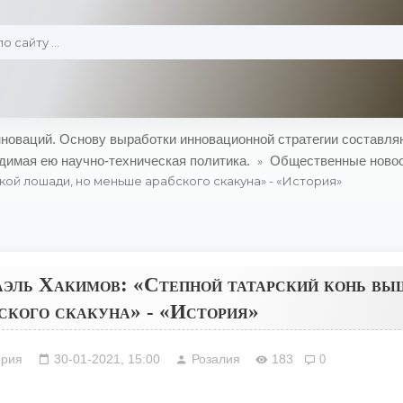
оваций. Основу выработки инновационной стратегии составляю
димая ею научно-техническая политика.
Общественные ново
»
ой лошади, но меньше арабского скакуна» - «История»
эль Хакимов: «Степной татарский конь вы
ского скакуна» - «История»
ория
30-01-2021, 15:00
Розалия
183
0