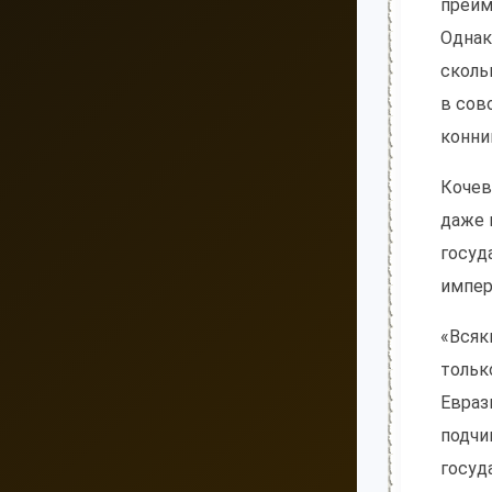
преим
Однак
сколь
в сов
конни
Кочев
даже 
госуд
импер
«Всяк
тольк
Евраз
подчи
госуд