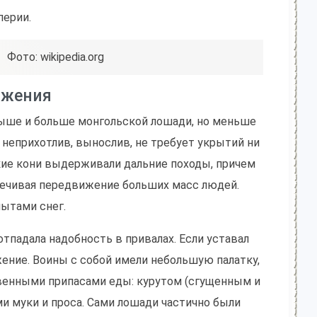
перии.
Фото: wikipedia.org
ижения
выше и больше монгольской лошади, но меньше
н неприхотлив, вынослив, не требует укрытий ни
рские кони выдерживали дальние походы, причем
печивая передвижение больших масс людей.
ытами снег.
отпадала надобность в привалах. Если уставал
жение. Воины с собой имели небольшую палатку,
ственными припасами еды: курутом (сгущенным и
 муки и проса. Сами лошади частично были