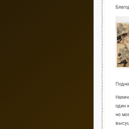
Благо
Подно
Налич
один 
но мо
высуш