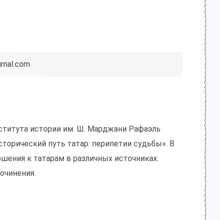
urnal.com
ститута истории им. Ш. Марджани Рафаэль
сторический путь татар: перипетии судьбы». В
шения к татарам в различных источниках.
очинения.