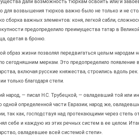
ущества дали возможность тюркам освоить или/и завоев
о для возвышения тюрков важно было не только и не стол
ко сборка важных элементов: коня, легкой сабли, сложнос
окупности предопределило преимущества татар в Великой
ца, одетая в броню.
ой образ жизни позволял передвигаться целым народам 
по сегодняшним меркам. Это предопределило появление 
арства, включая русские княжества, строились вдоль рек
ии только благодаря степи.
ий народ, — писал Н.С. Трубецкой, — овладевший той или 
о одной определенной части Евразии; народ же, овладевш
ии, так как, господствуя над протекающими через степь 
нял себе и каждую из этих речных систем в ее целом. Ит
арство, овладевшее всей системой степи».