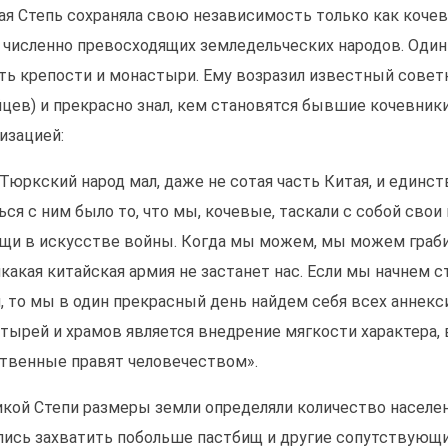
ая Степь сохраняла свою независимость только как кочев
 численно превосходящих земледельческих народов. Один
ть крепости и монастыри. Ему возразил известный советн
йцев) и прекрасно знал, кем становятся бывшие кочевник
изацией:
 Тюркский народ мал, даже не сотая часть Китая, и единс
ься с ним было то, что мы, кочевые, таскали с собой свои
щи в искусстве войны. Когда мы можем, мы можем граби
икакая китайская армия не застанет нас. Если мы начнем 
, то мы в один прекрасный день найдем себя всех аннек
тырей и храмов является внедрение мягкости характера, 
твенные правят человечеством».
икой Степи размеры земли определяли количество населен
лись захватить побольше пастбищ и другие сопутствующие