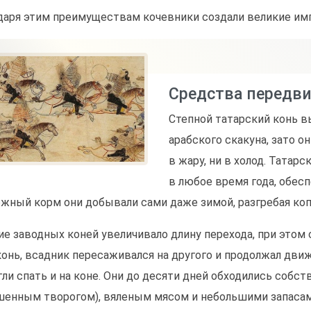
даря этим преимуществам кочевники создали великие им
Средства передв
Степной татарский конь 
арабского скакуна, зато о
в жару, ни в холод. Тата
в любое время года, обес
жный корм они добывали сами даже зимой, разгребая коп
ие заводных коней увеличивало длину перехода, при этом 
конь, всадник пересаживался на другого и продолжал дви
гли спать и на коне. Они до десяти дней обходились соб
енным творогом), вяленым мясом и небольшими запасами