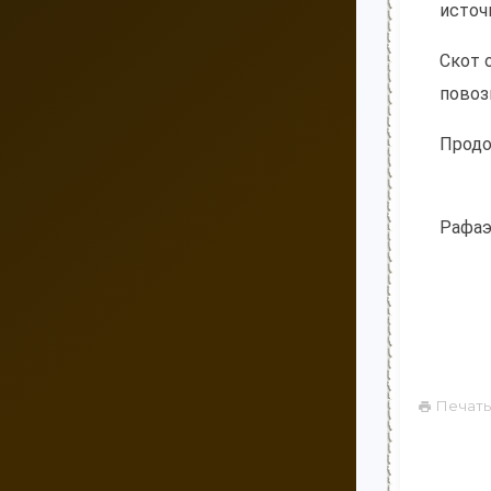
источ
Скот 
повоз
Продо
Рафаэ
Печать