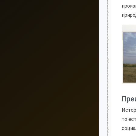
произ
приро
Пре
Истор
то ес
социа