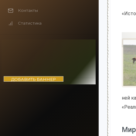
Контакты
«Исто
Статистика
ДОБАВИТЬ БАННЕР
ней к
«Реал
Мир