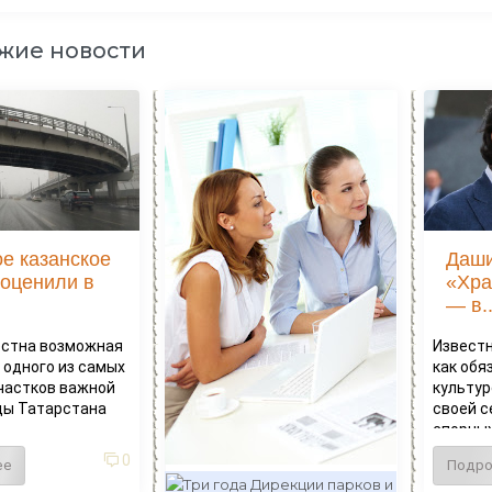
жие новости
е казанское
Даши
 оценили в
«Хра
— в.
естна возможная
Известн
 одного из самых
как обя
частков важной
культур
цы Татарстана
своей с
спорных.
0
ее
Подро