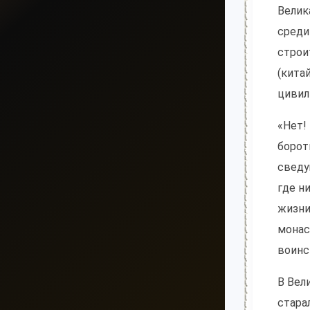
Велик
среди
строи
(кита
цивил
«Нет!
борот
сведу
где н
жизни
монас
воинс
В Вел
стара