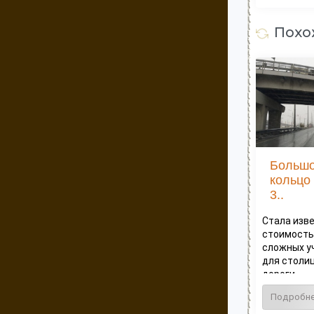
Похо
Большо
кольцо
3..
Стала изв
стоимость
сложных у
для столи
дороги...
Подробн