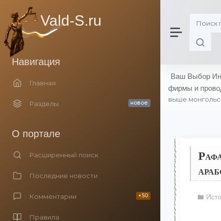
Vald-S.ru
Навигация
Ваш Выбор Инн
Главная
фирмы и прово
выше монгольск
Разделы
новое
О портале
Рафа
Расширенный поиск
араб
Последние новости
Комментарии
+50
Ист
Правила