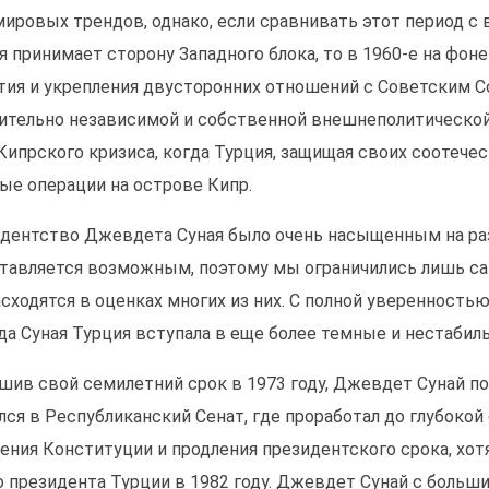
ировых трендов, однако, если сравнивать этот период с
я принимает сторону Западного блока, то в 1960-е на фон
тия и укрепления двусторонних отношений с Советским 
ительно независимой и собственной внешнеполитической 
Кипрского кризиса, когда Турция, защищая своих соотече
ые операции на острове Кипр.
дентство Джевдета Суная было очень насыщенным на раз
тавляется возможным, поэтому мы ограничились лишь са
асходятся в оценках многих из них. С полной уверенность
да Суная Турция вступала в еще более темные и нестабил
шив свой семилетний срок в 1973 году, Джевдет Сунай п
лся в Республиканский Сенат, где проработал до глубоко
ения Конституции и продления президентского срока, хот
о президента Турции в 1982 году. Джевдет Сунай с больш