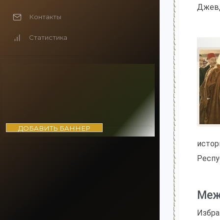
Джевд
Контакты
Статистика
ДОБАВИТЬ БАННЕР
истор
Респу
Меж
Избра