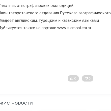
Участник этнографических экспедиций.
Член татарстанского отделения Русского географического
Владеет английским, турецким и казахским языками.
Публикуется также на портале www.islamosfera.ru.
0
0
жие новости