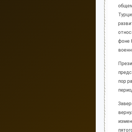
общем
Турци
разви
относ
фоне 
военн
Прези
предс
пор р
перио
Завер
верну
измен
пятог