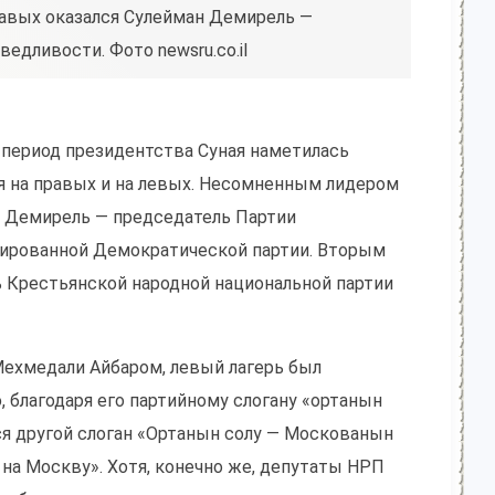
вых оказался Сулейман Демирель —
едливости. Фото newsru.co.il
 период президентства Суная наметилась
я на правых и на левых. Несомненным лидером
н Демирель — председатель Партии
мированной Демократической партии. Вторым
 Крестьянской народной национальной партии
Мехмедали Айбаром, левый лагерь был
 благодаря его партийному слогану «ортанын
лся другой слоган «Ортанын солу — Москованын
 на Москву». Хотя, конечно же, депутаты НРП