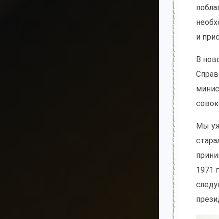
побла
необх
и при
В нов
Справ
минис
совок
Мы уж
стара
прини
1971 
следу
прези