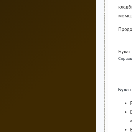
кладб
мемор
Продо
Булат
Справк
Булат