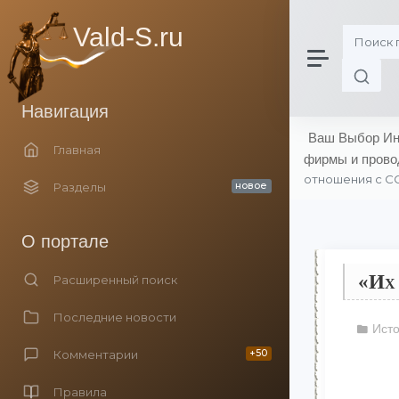
Vald-S.ru
Навигация
Ваш Выбор Инн
Главная
фирмы и прово
отношения с С
Разделы
новое
О портале
«Их 
Расширенный поиск
Последние новости
Ист
Комментарии
+50
Правила