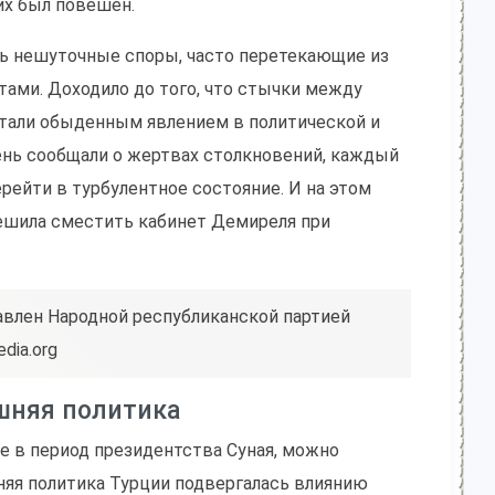
их был повешен.
сь нешуточные споры, часто перетекающие из
ами. Доходило до того, что стычки между
 стали обыденным явлением в политической и
ень сообщали о жертвах столкновений, каждый
перейти в турбулентное состояние. И на этом
ешила сместить кабинет Демиреля при
авлен Народной республиканской партией
dia.org
шняя политика
е в период президентства Суная, можно
яя политика Турции подвергалась влиянию