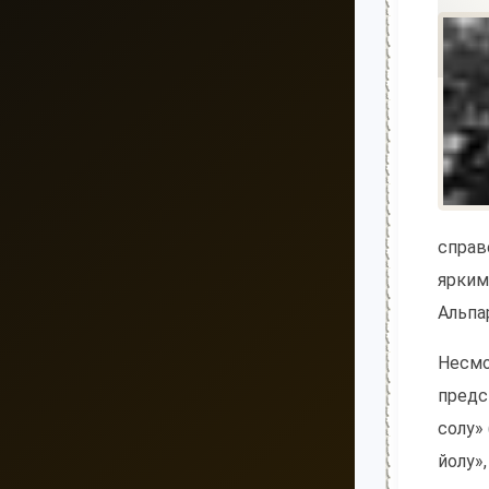
справ
ярким
Альпа
Несмо
предс
солу»
йолу»