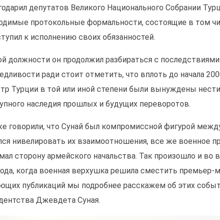
годарил депутатов Великого Национального Собрании Турц
одимые протокольные формальности, состоящие в том чис
ступил к исполнению своих обязанностей.
ой должности он продолжил разбираться с последствиями 
едливости ради стоит отметить, что вплоть до начала 200
тр Турции в той или иной степени были вынуждены нести 
упного наследия прошлых и будущих переворотов.
е говорили, что Сунай был компромиссной фигурой между
лся нивелировать их взаимоотношения, все же военное п
мал сторону армейского начальства. Так произошло и во 
года, когда военная верхушка решила сместить премьер-м
ющих публикаций мы подробнее расскажем об этих события
дентства Джевдета Суная.