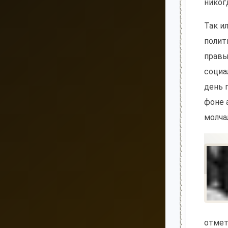
никог
Так и
полит
правы
социа
день 
фоне 
молча
отмет