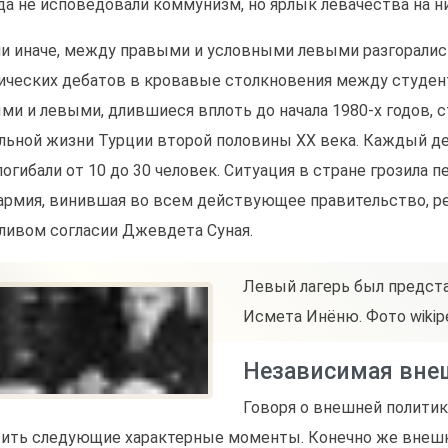
да не исповедовали коммунизм, но ярлык левачества на н
ли иначе, между правыми и условными левыми разгорали
ических дебатов в кровавые столкновения между студент
ми и левыми, длившиеся вплоть до начала 1980-х годов,
льной жизни Турции второй половины XX века. Каждый д
погибали от 10 до 30 человек. Ситуация в стране грозила 
армия, винившая во всем действующее правительство, р
ливом согласии Джевдета Суная.
Левый лагерь был предст
Исмета Инёню. Фото wikipe
Независимая вне
Говоря о внешней политик
ить следующие характерные моменты. Конечно же внешн