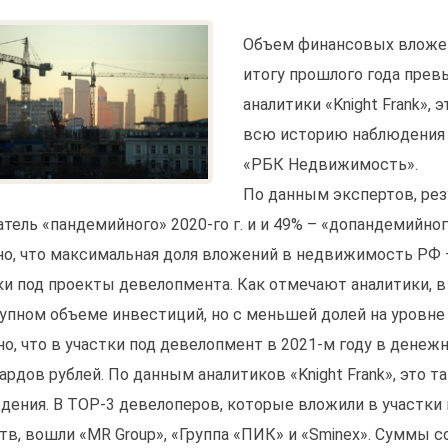
Объем финансовых вложе
итогу прошлого года прев
аналитики «Knight Frank»
всю историю наблюдения 
«РБК Недвижимость».
По данным экспертов, рез
атель «пандемийного» 2020-го г. и и 49% – «допандемийного
но, что максимальная доля вложений в недвижимость РФ 
ки под проекты девелопмента. Как отмечают аналитики, в
упном объеме инвестиций, но с меньшей долей на уровне
но, что в участки под девелопмент в 2021-м году в ден
ардов рублей. По данным аналитиков «Knight Frank», это 
дения. В ТОР-3 девелоперов, которые вложили в участки
тв, вошли «MR Group», «Группа «ПИК» и «Sminex». Суммы со