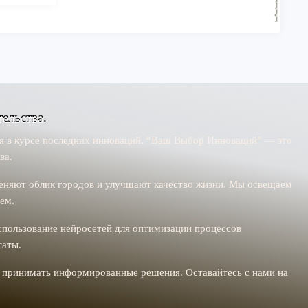
ельства.
ся в курсе последних инноваций. “Ваш Выбор Инноваций” — это
ва.
меняют облик городов и улучшают качество жизни. Мы освещаем
ем.
спользование нейросетей для оптимизации процессов
таты.
м принимать информированные решения. Оставайтесь с нами на