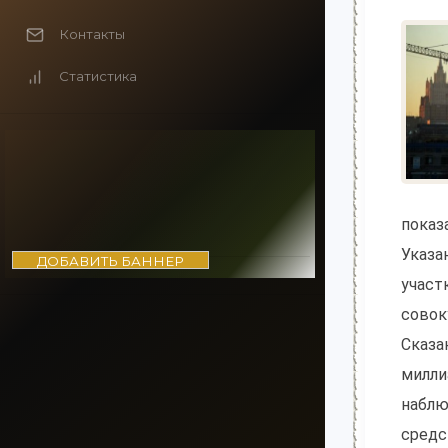
Контакты
Статистика
показ
Указа
ДОБАВИТЬ БАННЕР
участ
совок
Сказа
милли
наблю
средс