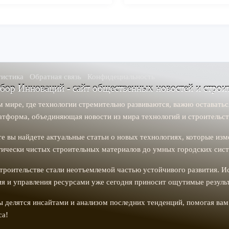
тистика
Обратная связь
Конфидециальность
р Инноваций - сайт общественных новостей и строит
 мире, где технологии стремительно развиваются, важно оставать
атформа, объединяющая новости из мира технологий и строительст
е вы найдете актуальные статьи о новых технологиях, которые из
гически чистых строительных материалов до умных городских сист
троительстве стали неотъемлемой частью устойчивого развития. И
я и управления ресурсами уже сегодня приносит ощутимые резуль
 делятся инсайтами и анализом последних тенденций, помогая ва
са!