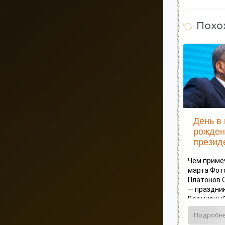
Похо
День в 
рожден
президе
Чем приме
марта Фот
Платонов 
— праздник
Всемирный 
Подробн