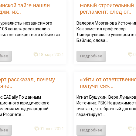
инской тайге нашли
Новый строительный
джи, их..
регламент: след от..
журналисты независимого
Валерия Мозганова Источник
108 канал» рассказали о
Как заметил профессор
льстве «секретного объекта»
Ливерпульского университе
Бэйлис, слова...
18-мар-2021
0
бнее
Подробнее
рт рассказал, почему
«Уйти от ответственн
яне..
получится»:..
: EADaily По данным
Игнат Бушухин, Вера Лунько
ционного юридического
Источник: РБК-Недвижимост
еления международной
считать, что брачный догов
 Propriеtе...
гарантирует...
01-окт-2021
0
бнее
Подробнее