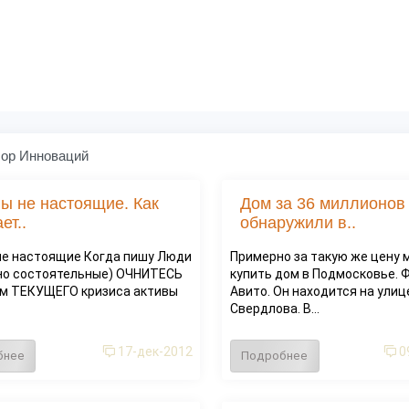
ор Инноваций
ы не настоящие. Как
Дом за 36 миллионов
ет..
обнаружили в..
не настоящие Когда пишу Люди
Примерно за такую же цену
но состоятельные) ОЧНИТЕСЬ
купить дом в Подмосковье. 
ам ТЕКУЩЕГО кризиса активы
Авито. Он находится на улиц
Свердлова. В...
17-дек-2012
0
бнее
Подробнее