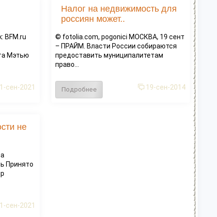
Налог на недвижимость для
россиян может..
: BFM.ru
© fotolia.com, pogonici МОСКВА, 19 сент
– ПРАЙМ. Власти России собираются
та Мэтью
предоставить муниципалитетам
право...
1-сен-2021
19-сен-2014
Подробнее
ости не
ва
ь Принято
ор
1-сен-2021