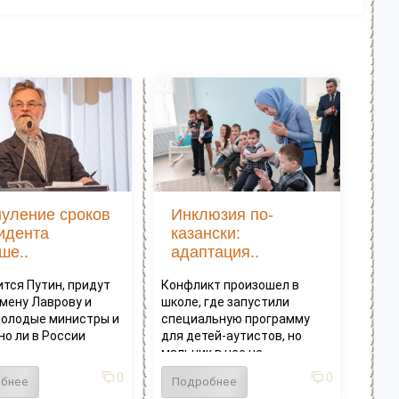
уление сроков
Инклюзия по-
идента
казански:
ше..
адаптация..
ится Путин, придут
Конфликт произошел в
амену Лаврову и
школе, где запустили
молодые министры и
специальную программу
о ли в России
для детей-аутистов, но
.
мальчик в нее не...
0
0
бнее
Подробнее