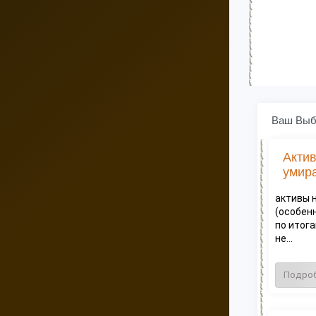
Ваш Выб
Актив
умира
активы 
(особен
по итог
не...
Подро