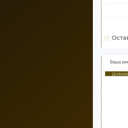
Оста
Ваша ре
ДОБАВ