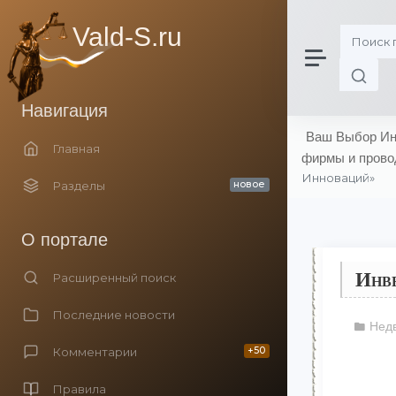
Vald-S.ru
Навигация
Ваш Выбор Инн
Главная
фирмы и прово
Инноваций»
Разделы
новое
О портале
Инве
Расширенный поиск
Последние новости
Недв
Комментарии
+50
Правила