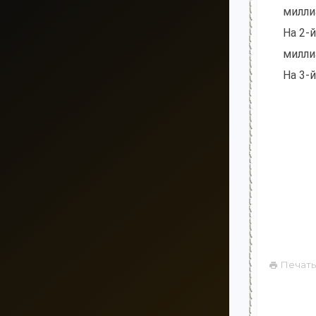
милли
На 2-
милли
На 3-
Печать