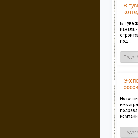
В тув
котте
В Туве 
канала «
строите
под...
Подро
Экспе
росси
Источник
иммигра
подразд
компании
Подро