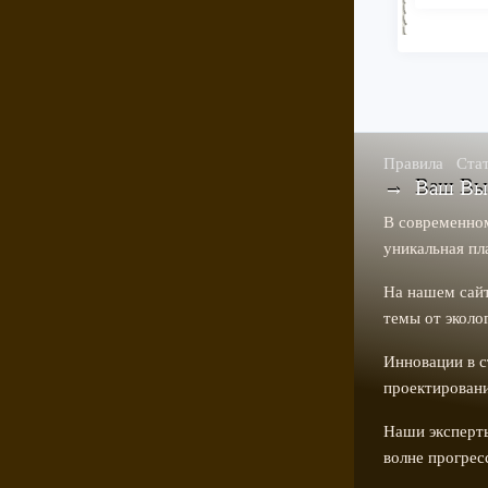
Правила
Ста
→ Ваш Выбо
В современном
уникальная пл
На нашем сайт
темы от эколо
Инновации в с
проектировани
Наши эксперты
волне прогрес