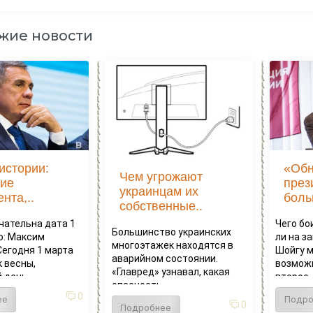
жие новости
истории:
«Обн
Чем угрожают
ие
през
украинцам их
нта,..
боль
собственные..
чательна дата 1
Чего бо
Большинство украинских
о: Максим
ли на з
многоэтажек находятся в
Сегодня 1 марта
Шойгу 
аварийном состоянии.
 весны,
возможн
«Главред» узнавал, какая
день...
второе..
опасность...
0
ее
Подро
0
Подробнее